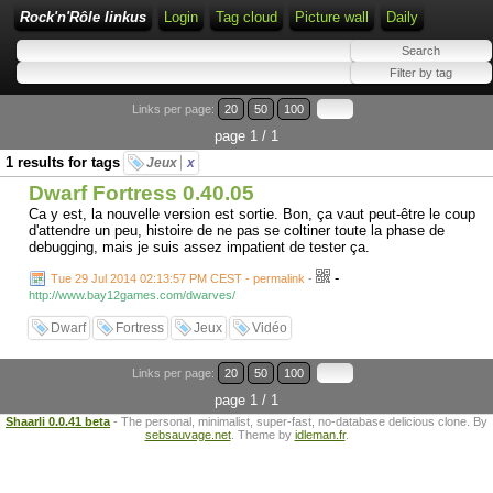
Rock'n'Rôle linkus
Login
Tag cloud
Picture wall
Daily
Links per page:
20
50
100
page 1 / 1
1 results for tags
Jeux
x
Dwarf Fortress 0.40.05
Ca y est, la nouvelle version est sortie. Bon, ça vaut peut-être le coup
d'attendre un peu, histoire de ne pas se coltiner toute la phase de
debugging, mais je suis assez impatient de tester ça.
-
Tue 29 Jul 2014 02:13:57 PM CEST - permalink
-
http://www.bay12games.com/dwarves/
Dwarf
Fortress
Jeux
Vidéo
Links per page:
20
50
100
page 1 / 1
Shaarli 0.0.41 beta
- The personal, minimalist, super-fast, no-database delicious clone. By
sebsauvage.net
. Theme by
idleman.fr
.