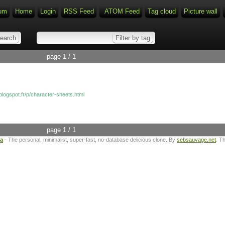
rum
Home
Login
RSS Feed
ATOM Feed
Tag cloud
Picture wall
page 1 / 1
blogspot.fr/p/character-sheets.html
page 1 / 1
ta
- The personal, minimalist, super-fast, no-database delicious clone. By
sebsauvage.net
. T