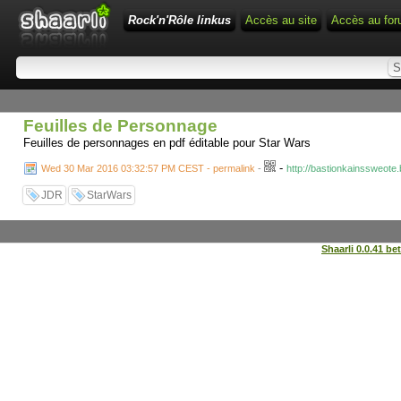
Rock'n'Rôle linkus
Accès au site
Accès au fo
Feuilles de Personnage
Feuilles de personnages en pdf éditable pour Star Wars
-
Wed 30 Mar 2016 03:32:57 PM CEST - permalink
-
http://bastionkainssweote.
JDR
StarWars
Shaarli 0.0.41 be