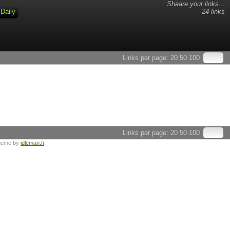
Shaare your links...
Daily
24 links
Links per page:
20
50
100
Links per page:
20
50
100
heme by
idleman.fr
.