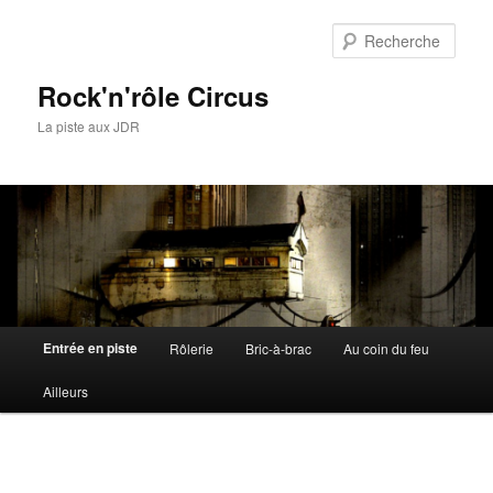
Rech
Rock'n'rôle Circus
La piste aux JDR
Menu
Entrée en piste
Rôlerie
Bric-à-brac
Au coin du feu
Aller
principal
Ailleurs
au
contenu
principal