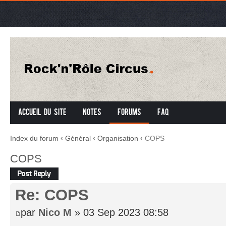
Accueil du site
Notes
Forums
FAQ
Index du forum
‹
Général
‹
Organisation
‹
COPS
COPS
Répondre
Re: COPS
par
Nico M
» 03 Sep 2023 08:58