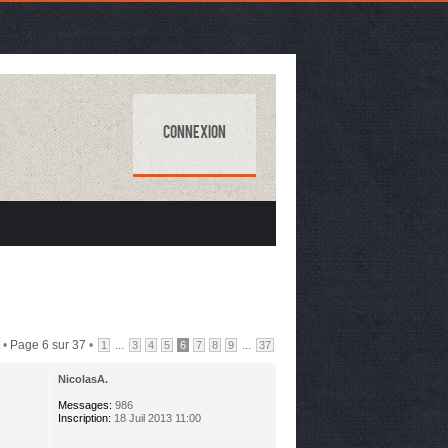
Connexion
 •
Page
6
sur
37
•
...
...
1
3
4
5
6
7
8
9
37
NicolasA.
Messages:
986
Inscription:
18 Juil 2013 11:00