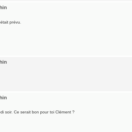
hin
était prévu.
hin
hin
i soir. Ce serait bon pour toi Clément ?