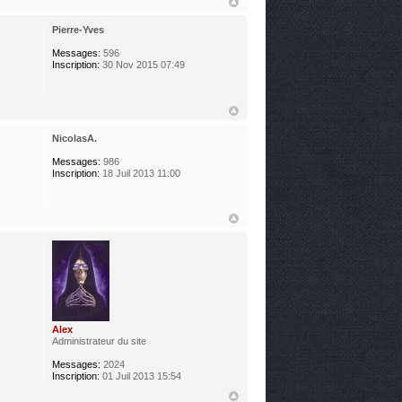
Pierre-Yves
Messages:
596
Inscription:
30 Nov 2015 07:49
NicolasA.
Messages:
986
Inscription:
18 Juil 2013 11:00
Alex
Administrateur du site
Messages:
2024
Inscription:
01 Juil 2013 15:54