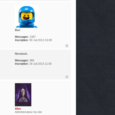
Ben
Messages:
1387
Inscription:
09 Juil 2013 16:08
NicolasA.
Messages:
986
Inscription:
18 Juil 2013 11:00
Alex
Administrateur du site