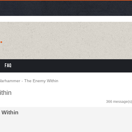
FAQ
arhammer - The Enemy Within
thin
366 message(s)
 Within