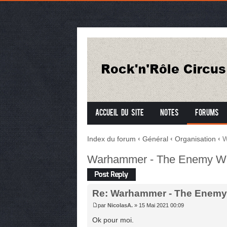
Accueil du site
Notes
Forums
Index du forum
‹
Général
‹
Organisation
‹
W
Warhammer - The Enemy Wi
Répondre
Re: Warhammer - The Enemy
par
NicolasA.
» 15 Mai 2021 00:09
Ok pour moi.