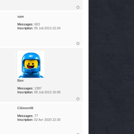
sam
Messages:
603
Inscription:
05 Juil 2013 22:34
Ben
Messages:
1387
Inscription:
09 Juil 2013 16:08
ClémentM
Messages:
77
Inscription:
02 Avr 2020 22:30