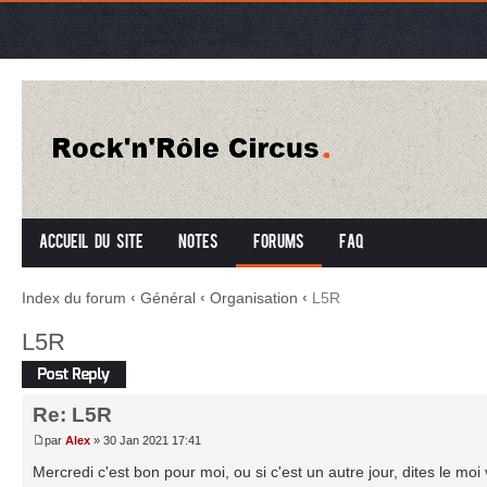
Accueil du site
Notes
Forums
FAQ
Index du forum
‹
Général
‹
Organisation
‹
L5R
L5R
Répondre
Re: L5R
par
Alex
» 30 Jan 2021 17:41
Mercredi c'est bon pour moi, ou si c'est un autre jour, dites le moi