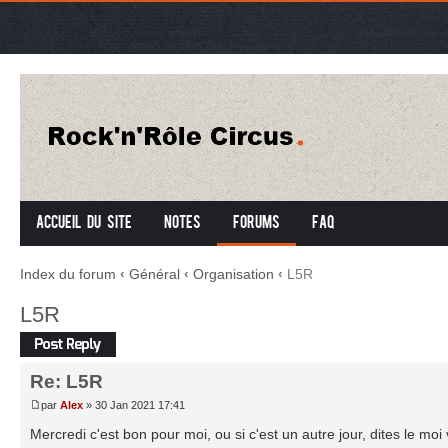
Accueil du site
Notes
Forums
FAQ
Index du forum
‹
Général
‹
Organisation
‹
L5R
L5R
Répondre
Re: L5R
par
Alex
» 30 Jan 2021 17:41
Mercredi c'est bon pour moi, ou si c'est un autre jour, dites le moi