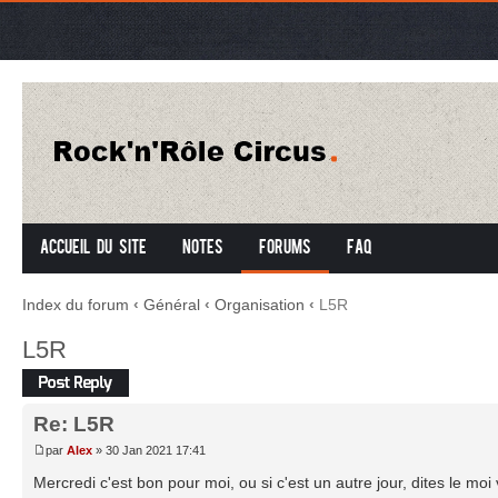
Accueil du site
Notes
Forums
FAQ
Index du forum
‹
Général
‹
Organisation
‹
L5R
L5R
Répondre
Re: L5R
par
Alex
» 30 Jan 2021 17:41
Mercredi c'est bon pour moi, ou si c'est un autre jour, dites le moi