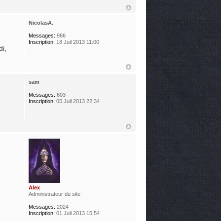
NicolasA.
Messages:
986
Inscription:
18 Juil 2013 11:00
di,
sam
Messages:
603
Inscription:
05 Juil 2013 22:34
Alex
Administrateur du site
Messages:
2024
Inscription:
01 Juil 2013 15:54