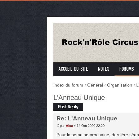
Accueil du site
Notes
Forums
Index du forum
‹
Général
‹
Organisation
‹
L
L'Anneau Unique
Répondre
Re: L'Anneau Unique
par
Alex
» 14 Oct 2020 22:20
Pour la semaine prochaine, dernière séan