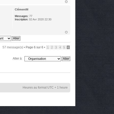
ClémentM
Messages:
77
Inscription:
02 Avr 2020 22:30
57 message(s) •
Page
6
sur
6
•
1
2
3
4
5
6
Aller à:
Heures au format UTC + 1 heure