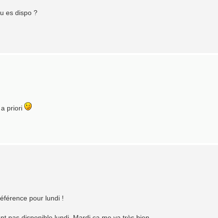
tu es dispo ?
a priori
férence pour lundi !
nt pas disponible lundi, Mardi ça me va très bien .