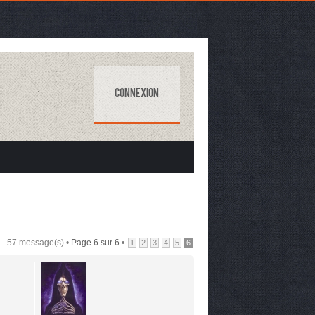
Connexion
57 message(s) •
Page
6
sur
6
•
1
2
3
4
5
6