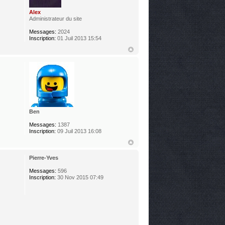
Alex
Administrateur du site
Messages:
2024
Inscription:
01 Juil 2013 15:54
Ben
Messages:
1387
Inscription:
09 Juil 2013 16:08
Pierre-Yves
Messages:
596
Inscription:
30 Nov 2015 07:49