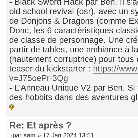
- Black Sword Hack par Ben. Il s'a
old school revival (osr), avec un 
de Donjons & Dragons (comme Extin
Donc, les 6 caractéristiques class
de classe de personnage. Une cré
partir de tables, une ambiance à l
(hautement corruptrice) pour tous 
teaser du kickstarter :
https://ww
v=J75oePr-3Qg
- L'Anneau Unique V2 par Ben. Si 
des hobbits dans des aventures 
Re: Et après ?
par
sam
» 17 Jan 2024 13:51