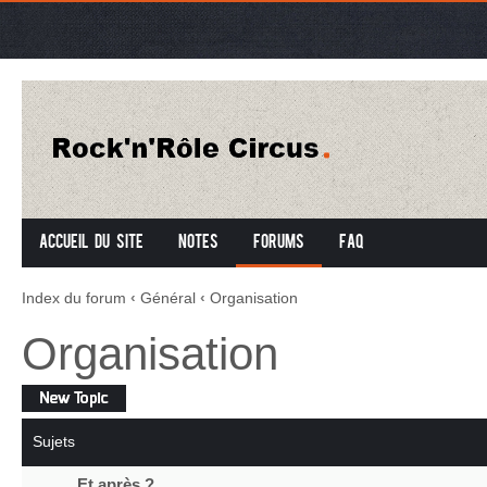
Accueil du site
Notes
Forums
FAQ
Index du forum
‹
Général
‹
Organisation
Organisation
Écrire un
nouveau sujet
Sujets
Et après ?