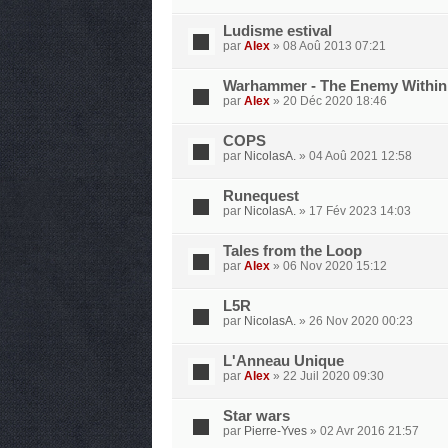
Ludisme estival
par
Alex
» 08 Aoû 2013 07:21
Warhammer - The Enemy Within
par
Alex
» 20 Déc 2020 18:46
COPS
par
NicolasA.
» 04 Aoû 2021 12:58
Runequest
par
NicolasA.
» 17 Fév 2023 14:03
Tales from the Loop
par
Alex
» 06 Nov 2020 15:12
L5R
par
NicolasA.
» 26 Nov 2020 00:23
L'Anneau Unique
par
Alex
» 22 Juil 2020 09:30
Star wars
par
Pierre-Yves
» 02 Avr 2016 21:57