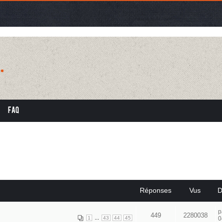
FAQ
Réponses
Vus
D
p
449
2280038
...
1
43
44
45
0