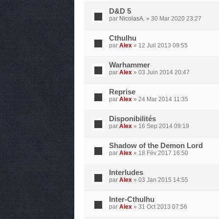
D&D 5
par
NicolasA.
» 30 Mar 2020 23:27
Cthulhu
par
Alex
» 12 Juil 2013 09:55
Warhammer
par
Alex
» 03 Juin 2014 20:47
Reprise
par
Alex
» 24 Mar 2014 11:35
Disponibilités
par
Alex
» 16 Sep 2014 09:19
Shadow of the Demon Lord
par
Alex
» 18 Fév 2017 16:50
Interludes
par
Alex
» 03 Jan 2015 14:55
Inter-Cthulhu
par
Alex
» 31 Oct 2013 07:56