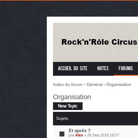
Accueil du site
Notes
Forums
Index du forum
‹
Général
‹
Organisation
Organisation
Écrire un
nouveau sujet
Sujets
Et après ?
par
Alex
» 26 Sep 2018 16:57