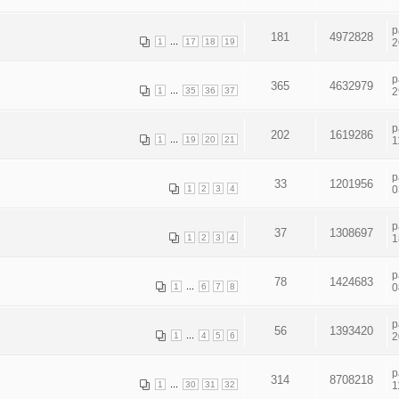
p
181
4972828
...
1
17
18
19
2
p
365
4632979
...
1
35
36
37
2
p
202
1619286
...
1
19
20
21
1
p
33
1201956
1
2
3
4
0
p
37
1308697
1
2
3
4
1
p
78
1424683
...
1
6
7
8
0
p
56
1393420
...
1
4
5
6
2
p
314
8708218
...
1
30
31
32
1