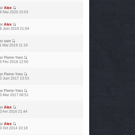
ar
Alex
9 Mai 2020 15:03
ar
Alex
6 Juin 2019 21:04
ar
sam
1 Mai 2019 11:19
ar
Pierre-Yves
5 Fév 2018 12:50
ar
Pierre-Yves
0 Juin 2017 23:53
ar
Pierre-Yves
0 Mar 2017 08:51
ar
Alex
0 Avr 2016 21:44
ar
Alex
0 Oct 2014 10:18