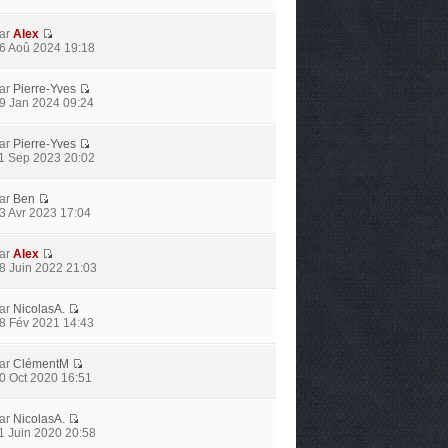
ar
Alex
6 Aoû 2024 19:18
ar
Pierre-Yves
9 Jan 2024 09:24
ar
Pierre-Yves
1 Sep 2023 20:02
ar
Ben
3 Avr 2023 17:04
ar
Alex
8 Juin 2022 21:03
ar
NicolasA.
8 Fév 2021 14:43
ar
ClémentM
0 Oct 2020 16:51
ar
NicolasA.
1 Juin 2020 20:58