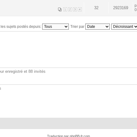
p
32
2923169
1
2
3
4
0
 les sujets postés depuis:
Trier par
ur enregistré et 88 invités
s
Traduction par
phpBB-fr.com