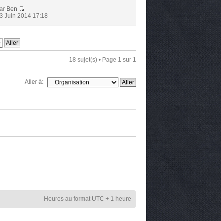
ar
Ben
3 Juin 2014 17:18
18 sujet(s) • Page
1
sur
1
Aller à:
Heures au format UTC + 1 heure