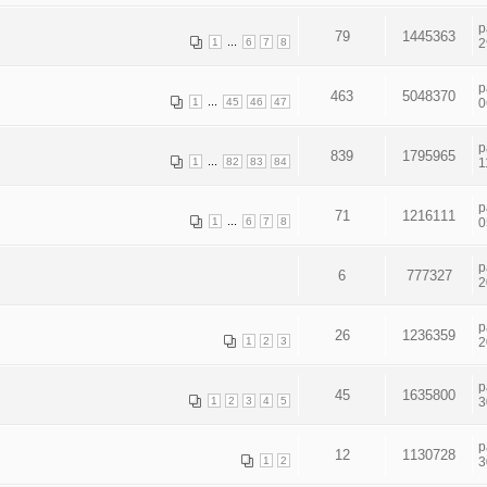
p
79
1445363
...
1
6
7
8
2
p
463
5048370
...
1
45
46
47
0
p
839
1795965
...
1
82
83
84
1
p
71
1216111
...
1
6
7
8
0
p
6
777327
2
p
26
1236359
1
2
3
2
p
45
1635800
1
2
3
4
5
3
p
12
1130728
1
2
3