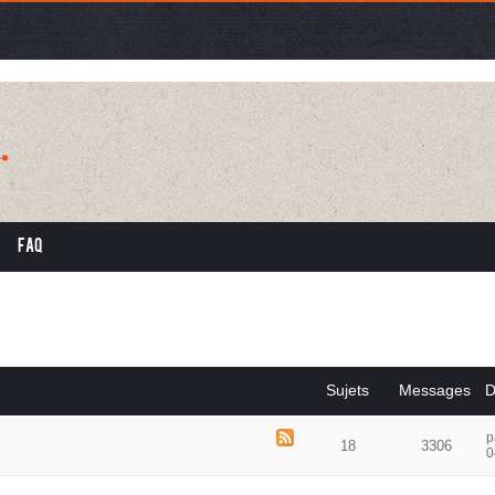
FAQ
Sujets
Messages
D
p
18
3306
0