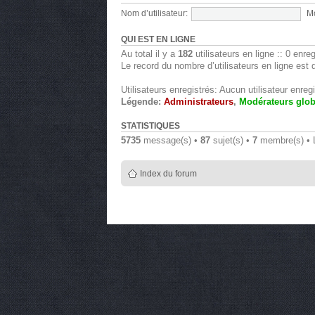
Nom d’utilisateur:
Mo
QUI EST EN LIGNE
Au total il y a
182
utilisateurs en ligne :: 0 enre
Le record du nombre d’utilisateurs en ligne est
Utilisateurs enregistrés: Aucun utilisateur enregi
Légende:
Administrateurs
,
Modérateurs glo
STATISTIQUES
5735
message(s) •
87
sujet(s) •
7
membre(s) • L’
Index du forum