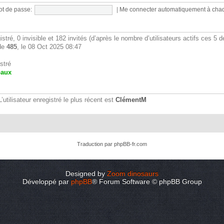
t de passe:
|
Me connecter automatiquement à chaq
gistré, 0 invisible et 182 invités (d’après le nombre d’utilisateurs actifs ces 5 
 de
485
, le 08 Oct 2025 08:47
stré
baux
utilisateur enregistré le plus récent est
ClémentM
Traduction par
phpBB-fr.com
Designed by
Zoom dinosaurs
Développé par
phpBB
® Forum Software © phpBB Group